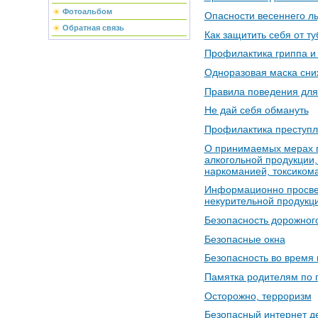
Фотоальбом
Опасности весеннего л
Обратная связь
Как защитить себя от т
Профилактика гриппа и
Одноразовая маска сни
Правила поведения для
Не дай себя обмануть
Профилактика преступл
О принимаемых мерах п
алкогольной продукции
наркоманией, токсиком
Информационно просвет
некурительной продукц
Безопасность дорожног
Безопасные окна
Безопасность во время
Памятка родителям по 
Осторожно, терроризм
Безопасный интернет д