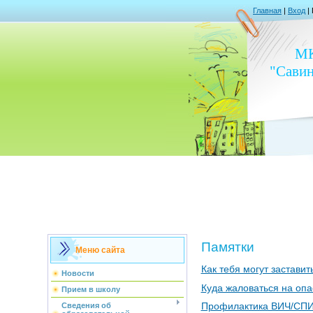
Главная
|
Вход
|
М
"Сави
Памятки
Меню сайта
Как тебя могут застави
Новости
Куда жаловаться на опа
Прием в школу
Профилактика ВИЧ/СП
Сведения об