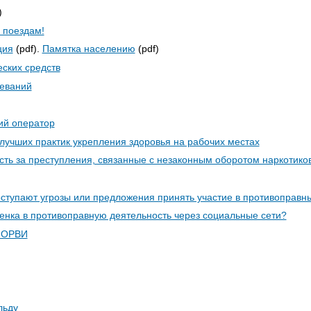
)
 поездам!
ция
(pdf).
Памятка населению
(pdf)
ских средств
еваний
ий оператор
лучших практик укрепления здоровья на рабочих местах
сть за преступления, связанные с незаконным оборотом наркотико
оступают угрозы или предложения принять участие в противоправн
бенка в противоправную деятельность через социальные сети?
и ОРВИ
льду