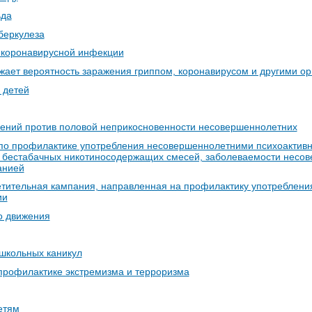
ьда
уберкулеза
 коронавирусной инфекции
жает вероятность заражения гриппом, коронавирусом и другими ор
 детей
ений против половой неприкосновенности несовершеннолетних
о профилактике употребления несовершеннолетними психоактивн
, бестабачных никотиносодержащих смесей, заболеваемости несо
анией
ительная кампания, направленная на профилактику употреблени
ии
о движения
 школьных каникул
профилактике экстремизма и терроризма
етям