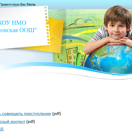
Приветствую Вас
Гость
КОУ НМО
новская ООШ"
ть совершить преступление
(pdf)
сный контент
(pdf)
ИД