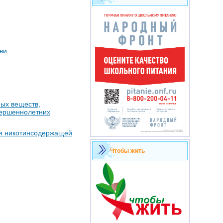
ви
ых веществ,
вершеннолетних
я никотинсодержащей
Чтобы жить