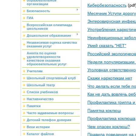
образовательной
организации
Кибербезопасность
(pdf
Безопасность
Месячник Уступи дорогу
ГИА
Энтеровирусная инфек
Всероссийская олимпиада
школьников
Употребления наркотиче
Дошкольное образование
Неинфекционных забол
Независимая оценка качества
Умей сказать "НЕТ"
оказания услуг
Российский экологическ
Анкета по оценке
удовлетворенности
качеством оказания
Неделя популяризации 
образовательных услуг
Уголовная ответственно
Учителям
Скажи наркотикам нет
Школьный спортивный клуб
Школьный театр
Что делать если тебе п
Списки учебников
Как не дать вовлечь ре
Наставничество
Профилактика гриппа 
Памятки
Памятка коклюш
Часто задаваемые вопросы
Профилактика коклюша
Детский телефон доверия
Чем опасен коклюш?
Вехи истории
Каталог файлов
Правила поведения на 