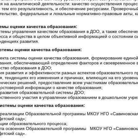
я на аналитической деятельности: качество осуществления процес
с тем его результативность, и обеспечение ресурсами. Проверочн
ательство, федеральные и локальные нормативно-правовые акты, 
емы оценки качества образования:
темы управления качеством образования в ДОО, а также обеспечен
есса и общества в целом объективной информацией о состоянии с
нденциях развития.
стемы оценки качества образования:
кта системы оценки качества образования, формирование единой
вания, обеспечивающей определение факторов и своевременное 
ство образования в ДОО;
ия развития и эффективности разных аспектов образовательного п
я, тенденциях его изменения и причинах, влияющих на его уровень
нческих решений, предоставление всем участникам образовательн
остоверной информации о качестве образования;
развития образовательной системы ДОО;
твенного участия в управлении образованием в дошкольном учре
истемы оценки качества образования:
й реализации Образовательной программы МКОУ НГО «Савиновска
етский сад»;
ации образовательного процесса;
тата освоения Образовательной программы МКОУ НГО «Савиновск
етский сад».