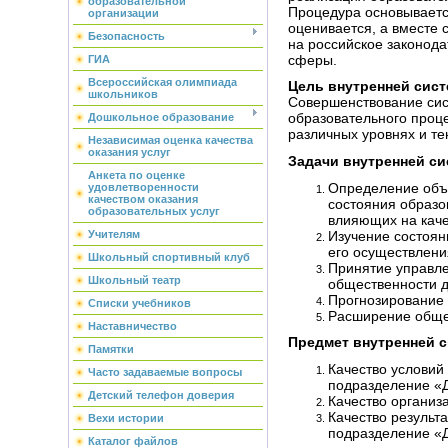
образовательной
Процедура основываетс
организации
оценивается, а вместе 
Безопасность
на российское законод
сферы.
ГИА
Всероссийская олимпиада
Цель внутренней сист
школьников
Совершенствование сис
образовательного проц
Дошкольное образование
различных уровнях и те
Независимая оценка качества
оказания услуг
Задачи внутренней си
Анкета по оценке
Определение объе
удовлетворенности
качеством оказания
состояния образо
образовательных услуг
влияющих на каче
Изучение состоян
Учителям
его осуществлени
Школьный спортивный клуб
Принятие управле
Школьный театр
общественности д
Прогнозирование 
Списки учебников
Расширение общес
Наставничество
Предмет внутренней с
Памятки
Качество услови
Часто задаваемые вопросы
подразделение «Д
Детский телефон доверия
Качество организ
Качество резуль
Вехи истории
подразделение «Д
Каталог файлов