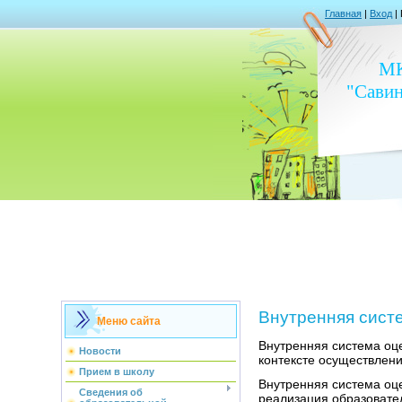
Главная
|
Вход
|
М
"Сави
Внутренняя сист
Меню сайта
Внутренняя система оц
Новости
контексте осуществлени
Прием в школу
Внутренняя система оце
Сведения об
реализация образовате