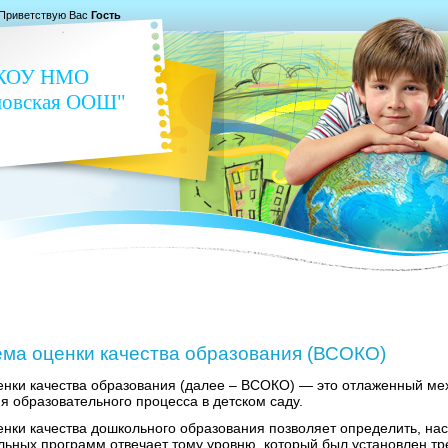
Приветствую Вас
Гость
КОУ НМО
новская ООШ"
ема оценки качества образования (ВСОКО)
енки качества образования (далее – ВСОКО) — это отлаженный ме
я образовательного процесса в детском саду.
нки качества дошкольного образования позволяет определить, на
льных программ отвечает тому уровню, который был установлен т