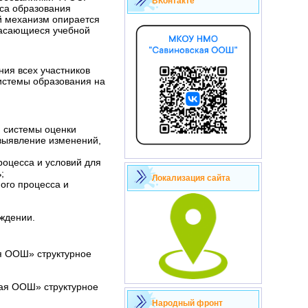
ВКонтакте
са образования
ый механизм опирается
касающиеся учебной
ия всех участников
истемы образования на
 системы оценки
выявление изменений,
роцесса и условий для
;
Локализация сайта
ого процесса и
ждении.
я ООШ» структурное
ая ООШ» структурное
Народный фронт